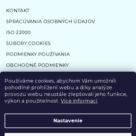
KONTAKT
SPRACÚVANIA OSOBNÝCH ÚDAJOV
ISO 22000
SÚBORY COOKIES
PODMIENKY POUŽÍVANIA
OBCHODNÉ PODMIENKY
FORMULÁR NA ODSTÚPENIE OD ZMLUVY
Používáme cookies, abychom Vám umožnili
pohodlné prohlížení webu a díky analýze
provozu webu neustále zlepšovali jeho funkce,
výkon a použitelnost.
Více informací
©Aqua Angels 2009 - 2022, ©
Tailored solutions s.r.o.
Nastavenie
2023 - 2024