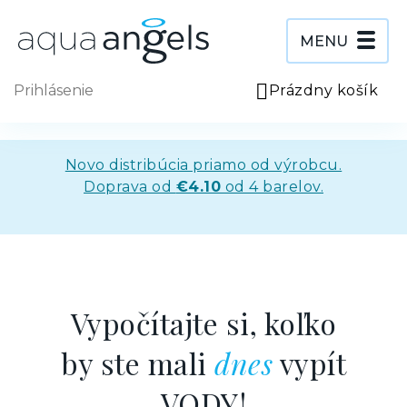
Prejsť
na
obsah
MENU
Prihlásenie
Prázdny košík
NÁ
KO
Novo distribúcia priamo od výrobcu.
Doprava od
€4.10
od 4 barelov.
Vypočítajte si, koľko
by ste mali
dnes
vypít
VODY!