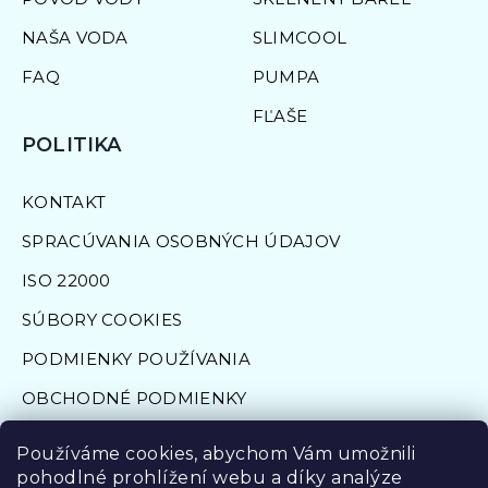
c
NAŠA VODA
SLIMCOOL
i
FAQ
PUMPA
e
p
FĽAŠE
POLITIKA
r
v
KONTAKT
k
SPRACÚVANIA OSOBNÝCH ÚDAJOV
y
ISO 22000
v
SÚBORY COOKIES
ý
PODMIENKY POUŽÍVANIA
p
OBCHODNÉ PODMIENKY
i
s
FORMULÁR NA ODSTÚPENIE OD ZMLUVY
Používáme cookies, abychom Vám umožnili
u
pohodlné prohlížení webu a díky analýze