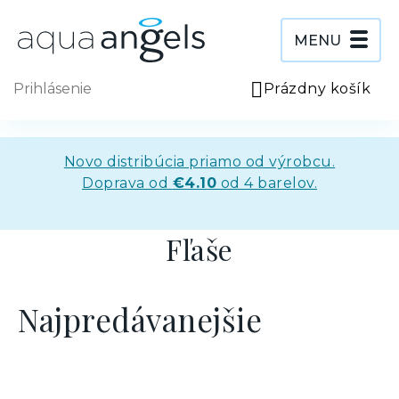
Prejsť
na
obsah
MENU
Prihlásenie
Prázdny košík
NÁ
KO
Novo distribúcia priamo od výrobcu.
Doprava od
€4.10
od 4 barelov.
Fľaše
Najpredávanejšie