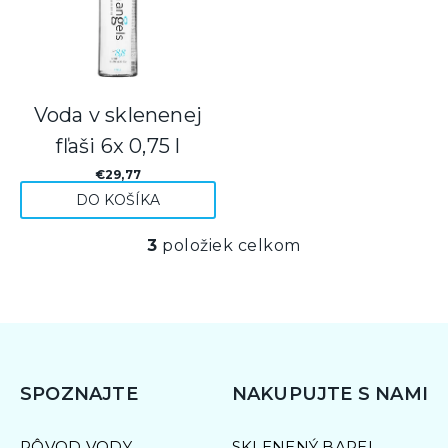
u
k
Voda v sklenenej
t
fľaši 6x 0,75 l
o
€29,77
DO KOŠÍKA
v
3
položiek celkom
O
v
l
á
d
SPOZNAJTE
NAKUPUJTE S NAMI
a
PÔVOD VODY
SKLENENÝ BAREL