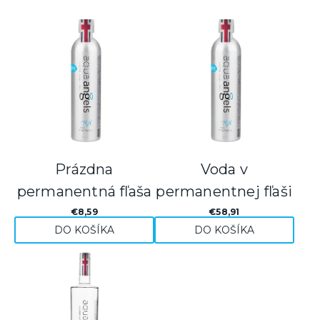
V
ý
p
i
s
Prázdna
Voda v
permanentná fľaša
permanentnej fľaši
p
0,7 l
6x 0,7 l
€8,59
€58,91
r
DO KOŠÍKA
DO KOŠÍKA
o
d