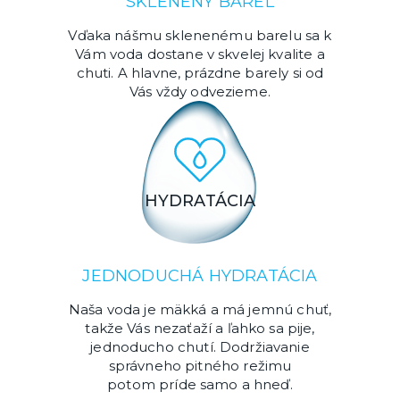
SKLENENÝ BAREL
Vďaka nášmu sklenenému barelu sa k
Vám voda dostane v skvelej kvalite a
chuti. A hlavne, prázdne barely si od
Vás vždy odvezieme.
HYDRATÁCIA
JEDNODUCHÁ HYDRATÁCIA
Naša voda je mäkká a má jemnú chuť,
takže Vás nezaťaží a ľahko sa pije,
jednoducho chutí. Dodržiavanie
správneho pitného režimu
potom príde samo a hneď.