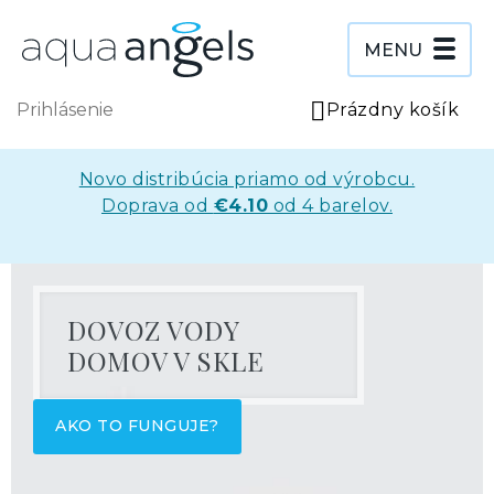
Prejsť
na
obsah
MENU
Prihlásenie
Prázdny košík
NÁ
KO
Novo distribúcia priamo od výrobcu.
Doprava od
€4.10
od 4 barelov.
Ľ
a
DOVOZ VODY
DOMOV V SKLE
d
o
AKO TO FUNGUJE?
v