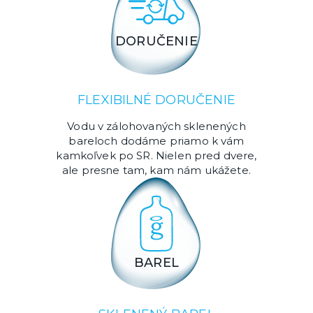
DORUČENIE
FLEXIBILNÉ DORUČENIE
Vodu v zálohovaných sklenených
bareloch dodáme priamo k vám
kamkoľvek po SR. Nielen pred dvere,
ale presne tam, kam nám ukážete.
BAREL