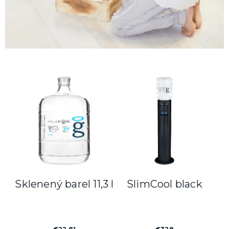
Sklenený barel 11,3 l
SlimCool black