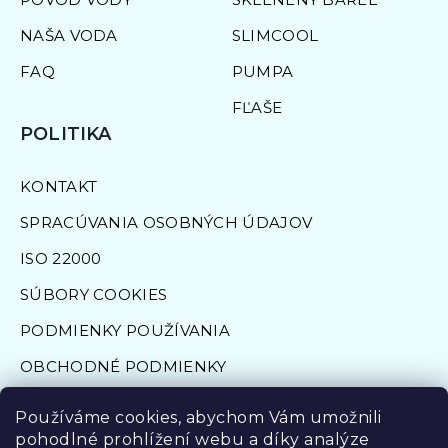
NAŠA VODA
SLIMCOOL
FAQ
PUMPA
FĽAŠE
POLITIKA
KONTAKT
SPRACÚVANIA OSOBNÝCH ÚDAJOV
ISO 22000
SÚBORY COOKIES
PODMIENKY POUŽÍVANIA
OBCHODNÉ PODMIENKY
FORMULÁR NA ODSTÚPENIE OD ZMLUVY
Používáme cookies, abychom Vám umožnili
pohodlné prohlížení webu a díky analýze