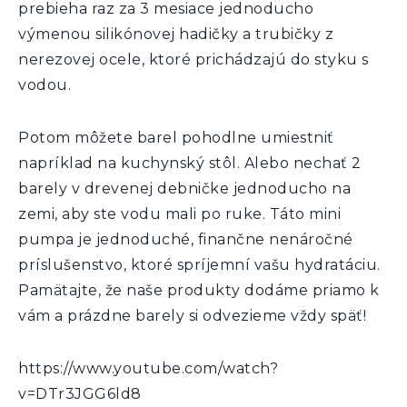
prebieha raz za 3 mesiace jednoducho
výmenou silikónovej hadičky a trubičky z
nerezovej ocele, ktoré prichádzajú do styku s
vodou.
Potom môžete barel pohodlne umiestniť
napríklad na kuchynský stôl. Alebo nechať 2
barely v drevenej debničke jednoducho na
zemi, aby ste vodu mali po ruke. Táto mini
pumpa je jednoduché, finančne nenáročné
príslušenstvo, ktoré spríjemní vašu hydratáciu.
Pamätajte, že naše produkty dodáme priamo k
vám a prázdne barely si odvezieme vždy späť!
https://www.youtube.com/watch?
v=DTr3JGG6ld8