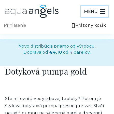
Prejsť
na
obsah
MENU
Prihlásenie
Prázdny košík
NÁ
KO
Novo distribúcia priamo od výrobcu.
Doprava od
€4.10
od 4 barelov.
Dotyková pumpa gold
Ste milovníci vody izbovej teploty? Potom je
štýlová dotyková pumpa presne pre vás. Stačí
nasadiť pumpu na sklenený barel v drevenej