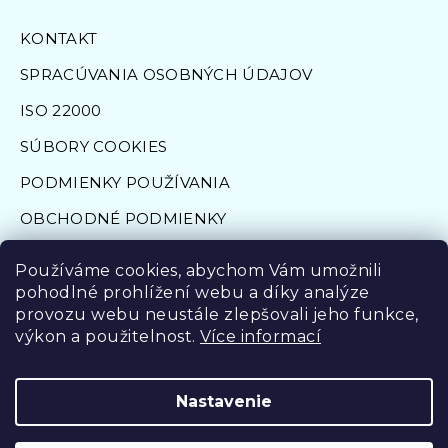
KONTAKT
SPRACÚVANIA OSOBNÝCH ÚDAJOV
ISO 22000
SÚBORY COOKIES
PODMIENKY POUŽÍVANIA
OBCHODNÉ PODMIENKY
FORMULÁR NA ODSTÚPENIE OD ZMLUVY
Používáme cookies, abychom Vám umožnili
pohodlné prohlížení webu a díky analýze
provozu webu neustále zlepšovali jeho funkce,
výkon a použitelnost.
Více informací
©Aqua Angels 2009 - 2022, ©
Tailored solutions s.r.o.
Nastavenie
2023 - 2024