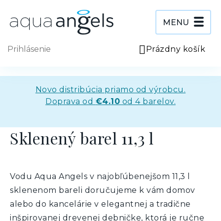
Prejsť
na
obsah
MENU
Prihlásenie
Prázdny košík
NÁ
KO
Novo distribúcia priamo od výrobcu.
Doprava od
€4.10
od 4 barelov.
Sklenený barel 11,3 l
Vodu Aqua Angels v najobľúbenejšom 11,3 l
sklenenom bareli doručujeme k vám domov
alebo do kancelárie v elegantnej a tradične
inšpirovanej drevenej debničke, ktorá je ručne